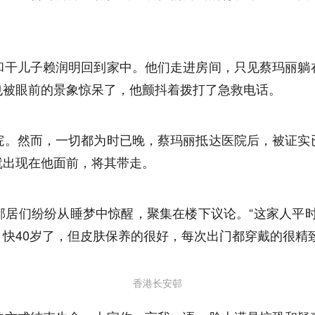
和干儿子赖润明回到家中。他们走进房间，只见蔡玛丽躺
也被眼前的景象惊呆了，他颤抖着拨打了急救电话。
院。然而，一切都为时已晚，蔡玛丽抵达医院后，被证实
就出现在他面前，将其带走。
邻居们纷纷从睡梦中惊醒，聚集在楼下议论。“这家人平时
快40岁了，但皮肤保养的很好，每次出门都穿戴的很精
香港长安邨