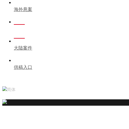
海外悬案
港台奇案
大陆案件
供稿入口
简体