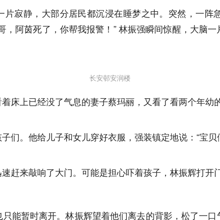
润楼一片寂静，大部分居民都沉浸在睡梦之中。突然，一
哥，阿茵死了，你帮我报警！” 林振强瞬间惊醒，大脑
长安邨安润楼
看着床上已经没了气息的妻子蔡玛丽，又看了看两个年幼
子们。他给儿子和女儿穿好衣服，强装镇定地说：“宝贝
迅速赶来敲响了大门。可能是担心吓着孩子，林振辉打开
也只能暂时离开。林振辉望着他们离去的背影，松了一口