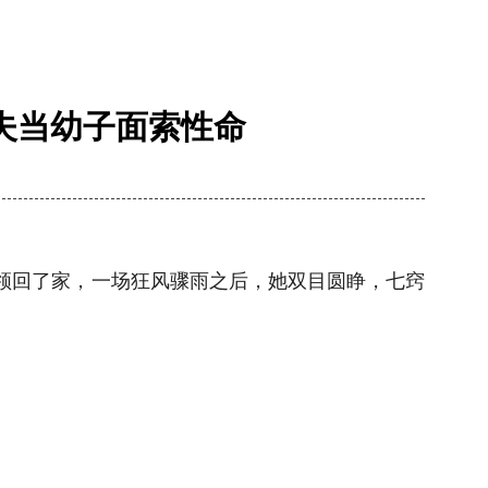
夫当幼子面索性命
领回了家，一场狂风骤雨之后，她双目圆睁，七窍