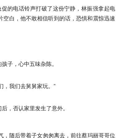
阵急促的电话铃声打破了这份宁静，林振强拿起电
一片空白，他不敢相信听到的话，恐惧和震惊迅速
的孩子，心中五味杂陈。
们，我们去舅舅家玩。”
门后，否认家里发生了意外。
气，随后带着子女匆匆离去，前往蔡玛丽哥哥位