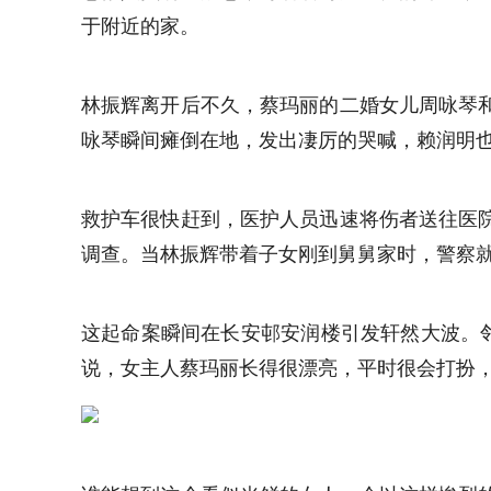
于附近的家。
林振辉离开后不久，蔡玛丽的二婚女儿周咏琴
咏琴瞬间瘫倒在地，发出凄厉的哭喊，赖润明
救护车很快赶到，医护人员迅速将伤者送往医
调查。当林振辉带着子女刚到舅舅家时，警察
这起命案瞬间在长安邨安润楼引发轩然大波。
说，女主人蔡玛丽长得很漂亮，平时很会打扮，