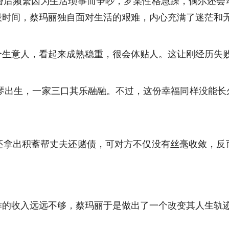
婚后频繁因为生活琐事而争吵，罗某性格急躁，偶尔还会
段时间，蔡玛丽独自面对生活的艰难，内心充满了迷茫和
个生意人，看起来成熟稳重，很会体贴人。这让刚经历失
咏琴出生，一家三口其乐融融。不过，这份幸福同样没能
还拿出积蓄帮丈夫还赌债，可对方不仅没有丝毫收敛，反
作的收入远远不够，蔡玛丽于是做出了一个改变其人生轨