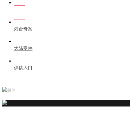
海外悬案
港台奇案
大陆案件
供稿入口
简体