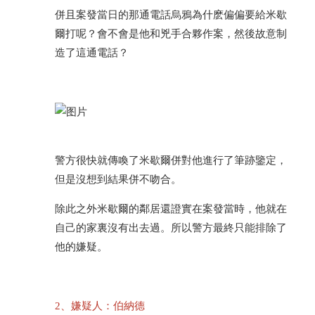
併且案發當日的那通電話烏鴉為什麽偏偏要給米歇
爾打呢？會不會是他和兇手合夥作案，然後故意制
造了這通電話？
警方很快就傳喚了米歇爾併對他進行了筆跡鑒定，
但是沒想到結果併不吻合。
除此之外米歇爾的鄰居還證實在案發當時，他就在
自己的家裏沒有出去過。所以警方最終只能排除了
他的嫌疑。
2、嫌疑人：伯納德