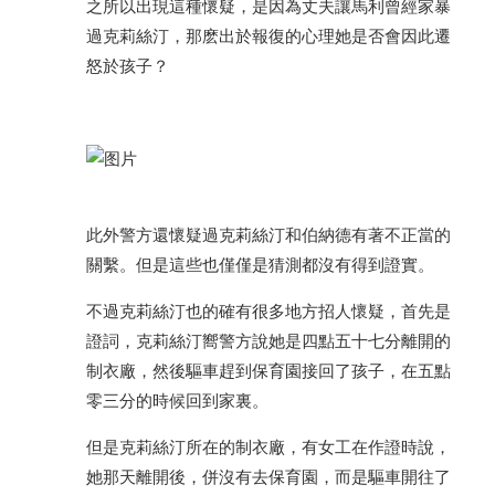
之所以出現這種懷疑，是因為丈夫讓馬利曾經家暴
過克莉絲汀，那麽出於報復的心理她是否會因此遷
怒於孩子？
此外警方還懷疑過克莉絲汀和伯納德有著不正當的
關繫。但是這些也僅僅是猜測都沒有得到證實。
不過克莉絲汀也的確有很多地方招人懷疑，首先是
證詞，克莉絲汀嚮警方說她是四點五十七分離開的
制衣廠，然後驅車趕到保育園接回了孩子，在五點
零三分的時候回到家裏。
但是克莉絲汀所在的制衣廠，有女工在作證時說，
她那天離開後，併沒有去保育園，而是驅車開往了