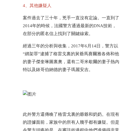
4、其他嫌疑人
案件過去了三十年，兇手一直沒有定論。一直到了
2014年的時候，法國警方通過最新的DNA技術，
在部分的匿名信上找到了關鍵線索。
經過三年的分析與收集，2017年6月14日，警方以
“綁架罪”逮捕了格雷戈裏的舅爺馬賽爾雅各佈和他
的妻子傑奎琳圖裏奧，還有二哥米歇爾的妻子熱內
特以及錶哥伯納德的妻子瑪麗安吉。
此外警方還傳喚了格雷戈裏的爺爺和奶奶。在現有
的證據面前，家族中的所有人幾乎都有嫌疑。但是
令警方頭疼的是，在審訊的過程中他們准備得非常