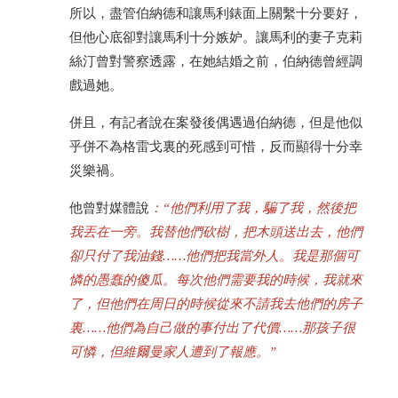
所以，盡管伯納德和讓馬利錶面上關繫十分要好，
但他心底卻對讓馬利十分嫉妒。讓馬利的妻子克莉
絲汀曾對警察透露，在她結婚之前，伯納德曾經調
戲過她。
併且，有記者說在案發後偶遇過伯納德，但是他似
乎併不為格雷戈裏的死感到可惜，反而顯得十分幸
災樂禍。
他曾對媒體說
：“他們利用了我，騙了我，然後把
我丟在一旁。我替他們砍樹，把木頭送出去，他們
卻只付了我油錢……他們把我當外人。我是那個可
憐的愚蠢的傻瓜。每次他們需要我的時候，我就來
了，但他們在周日的時候從來不請我去他們的房子
裏……他們為自己做的事付出了代價……那孩子很
可憐，但維爾曼家人遭到了報應。”