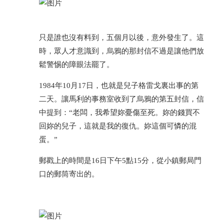
只是誰也沒有料到，五個月以後，意外發生了。這
時，眾人才意識到，烏鴉的那封信不過是讓他們放
鬆警惕的障眼法罷了。
1984年10月17日，也就是兒子格雷戈裏出事的第
二天。讓馬利的事務室收到了烏鴉的第五封信，信
中提到：“老闆，我希望妳憂傷至死。妳的錢買不
回妳的兒子，這就是我的復仇。妳這個可憐的混
蛋。”
郵戳上的時間是16日下午5點15分，從小鎮郵局門
口的郵筒寄出的。