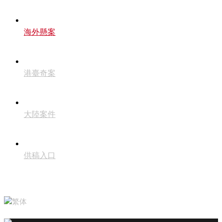
海外懸案
港臺奇案
大陸案件
供稿入口
繁体