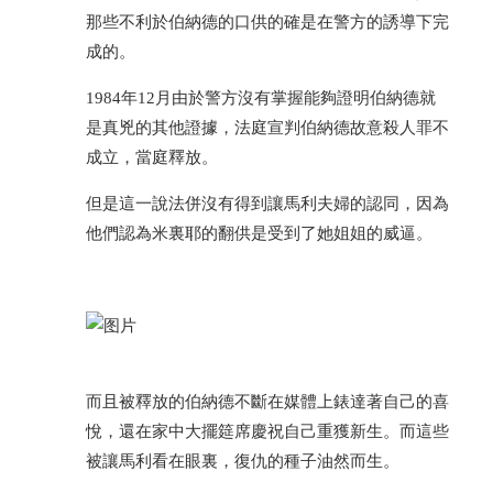
那些不利於伯納德的口供的確是在警方的誘導下完
成的。
1984年12月由於警方沒有掌握能夠證明伯納德就
是真兇的其他證據，法庭宣判伯納德故意殺人罪不
成立，當庭釋放。
但是這一說法併沒有得到讓馬利夫婦的認同，因為
他們認為米裏耶的翻供是受到了她姐姐的威逼。
而且被釋放的伯納德不斷在媒體上錶達著自己的喜
悅，還在家中大擺筵席慶祝自己重獲新生。而這些
被讓馬利看在眼裏，復仇的種子油然而生。