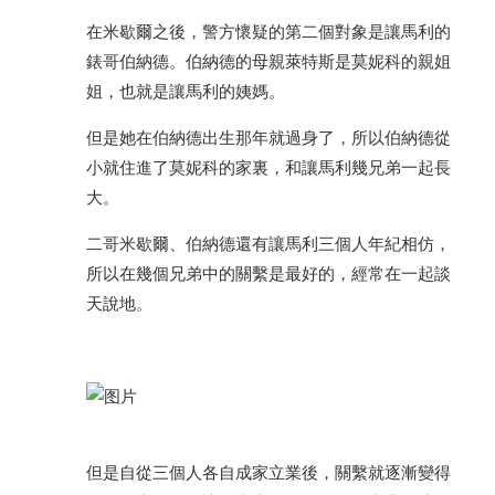
在米歇爾之後，警方懷疑的第二個對象是讓馬利的
錶哥伯納德。伯納德的母親萊特斯是莫妮科的親姐
姐，也就是讓馬利的姨媽。
但是她在伯納德出生那年就過身了，所以伯納德從
小就住進了莫妮科的家裏，和讓馬利幾兄弟一起長
大。
二哥米歇爾、伯納德還有讓馬利三個人年紀相仿，
所以在幾個兄弟中的關繫是最好的，經常在一起談
天說地。
但是自從三個人各自成家立業後，關繫就逐漸變得