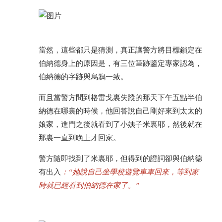
當然，這些都只是猜測，真正讓警方將目標鎖定在
伯納德身上的原因是，有三位筆跡鑒定專家認為，
伯納德的字跡與烏鴉一致。
而且當警方問到格雷戈裏失蹤的那天下午五點半伯
納德在哪裏的時候，他回答說自己剛好來到太太的
娘家，進門之後就看到了小姨子米裏耶，然後就在
那裏一直到晚上才回家。
警方隨即找到了米裏耶，但得到的證詞卻與伯納德
有出入
：“她說自己坐學校遊覽車車回來，等到家
時就已經看到伯納德在家了。”