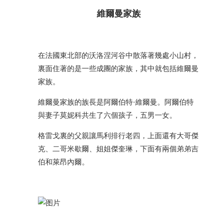
維爾曼家族
在法國東北部的沃洛涅河谷中散落著幾處小山村，
裏面住著的是一些成團的家族，其中就包括維爾曼
家族。
維爾曼家族的族長是阿爾伯特·維爾曼。阿爾伯特
與妻子莫妮科共生了六個孩子，五男一女。
格雷戈裏的父親讓馬利排行老四，上面還有大哥傑
克、二哥米歇爾、姐姐傑奎琳，下面有兩個弟弟吉
伯和萊昂內爾。