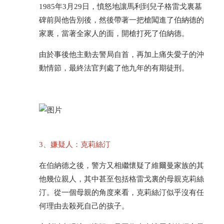
1985年3月29日，憤怒地讓馬利到兒子格雷戈裏墓
碑前與他告別後，然後帶著一把槍闖進了伯納德的
家裏，當著全家人的面，開槍打死了伯納德。
由於事後他主動去警局自首，再加上痛失愛子的沖
動情節，最終法官判處了他九年的有期徒刑。
3、嫌疑人：克莉絲汀
在伯納德之後，警方又相繼懷疑了維爾曼家族的其
他幾位親人，其中甚至包括格雷戈裏的母親克莉絲
汀。從一個母親的角度來看，克莉絲汀似乎沒有任
何理由去殺死自己的孩子。