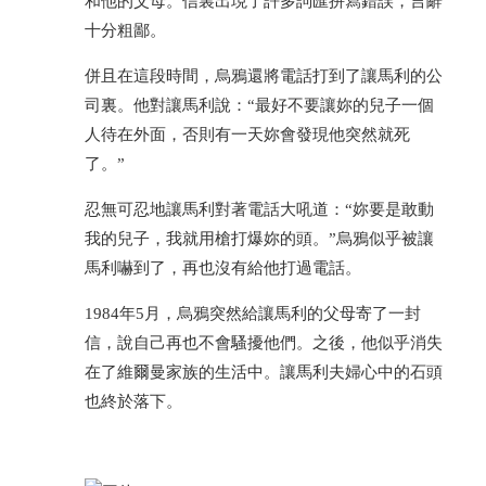
和他的父母。信裏出現了許多詞匯拼寫錯誤，言辭
十分粗鄙。
併且在這段時間，烏鴉還將電話打到了讓馬利的公
司裏。他對讓馬利說：“最好不要讓妳的兒子一個
人待在外面，否則有一天妳會發現他突然就死
了。”
忍無可忍地讓馬利對著電話大吼道：“妳要是敢動
我的兒子，我就用槍打爆妳的頭。”烏鴉似乎被讓
馬利嚇到了，再也沒有給他打過電話。
1984年5月，烏鴉突然給讓馬利的父母寄了一封
信，說自己再也不會騷擾他們。之後，他似乎消失
在了維爾曼家族的生活中。讓馬利夫婦心中的石頭
也終於落下。