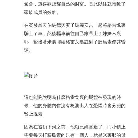
聚會，還喜歡炫耀自己的財富。長此以往就招致了
家族成員的嫉妒。
在案發當天伯納德與妻子瑪麗安吉一起將格雷戈裏
騙上了車，然後驅車前往自己家帶上了妹妹米裏
耶，緊接著米裏耶給格雷戈裏註射了胰島素使其昏
迷。
這也能夠說明為什麽格雷戈裏的屍體被發現的時
候，他的身體內併沒有檢測出人在恐懼時會分泌的
腎上腺素。
因為在被扔下河之前，他就已經昏迷了。而小鎮上
需要每天打胰島素的只有一個人，就是米裏耶的母