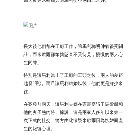
鄰居反應米歇爾與讓馬利從小感情非常好。
長大後他們都在工廠工作，讓馬利聰明帥氣很受關
註，而米歇爾卻笨拙憨直不受待見，慢慢的兩人心
生間隙。
特別是讓馬利當上了工廠的工頭之後，兩人的差距
越發明顯。而且讓馬利結婚以後，他們更是鮮少來
往。
在案發前兩天，讓馬利夫婦在家裏宴請了馬歇爾和
他的妻子熱內特。據說，這是兩家人多年以來第一
次正式的社交，警方由此懷疑米歇爾因為嫉妒而產
生的報復心理。