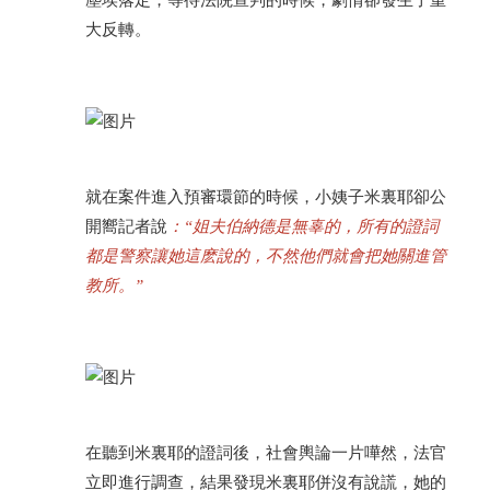
塵埃落定，等待法院宣判的時候，劇情卻發生了重
大反轉。
就在案件進入預審環節的時候，小姨子米裏耶卻公
開嚮記者說
：“姐夫伯納德是無辜的，所有的證詞
都是警察讓她這麽說的，不然他們就會把她關進管
教所。”
在聽到米裏耶的證詞後，社會輿論一片嘩然，法官
立即進行調查，結果發現米裏耶併沒有說謊，她的