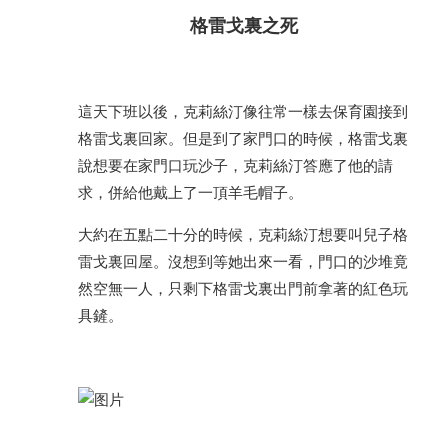
格雷戈裏之死
這天下班以後，克莉絲汀像往常一樣去保育園接到
格雷戈裏回家。但是到了家門口的時候，格雷戈裏
說想要在家門口玩沙子，克莉絲汀答應了他的請
求，併給他戴上了一頂羊毛帽子。
大約在五點二十分的時候，克莉絲汀想要叫兒子格
雷戈裏回屋。沒想到等她出來一看，門口的沙堆竟
然空無一人，只剩下格雷戈裏出門前拿著的紅色玩
具鏟。