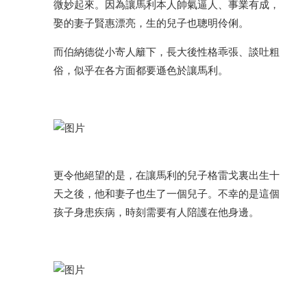
微妙起來。因為讓馬利本人帥氣逼人、事業有成，
娶的妻子賢惠漂亮，生的兒子也聰明伶俐。
而伯納德從小寄人籬下，長大後性格乖張、談吐粗
俗，似乎在各方面都要遜色於讓馬利。
更令他絕望的是，在讓馬利的兒子格雷戈裏出生十
天之後，他和妻子也生了一個兒子。不幸的是這個
孩子身患疾病，時刻需要有人陪護在他身邊。