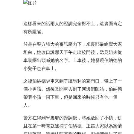
這樣看來的話兩人的證詞完全對不上，這裏面肯定
有所隱瞞。
於是在警方強大的審訊壓力下，米裏耶最終嚮大家
坦白，她改口說那天下午走出校門後，聽見姐夫從
車裏探出頭喊她的名字。上車後，她發現伯納德的
小兒子也在車上。
之後伯納德驅車來到了讓馬利的家門口，帶上了一
個小男孩。然後又開車去到了河邊消防站，伯納德
帶著小孩一同下車，但是回來的時候只有他一個
人。
警方在得到米裏耶的證詞後，將她放回了小鎮，併
且在第一時間就逮捕了伯納德。正當大家以為案情