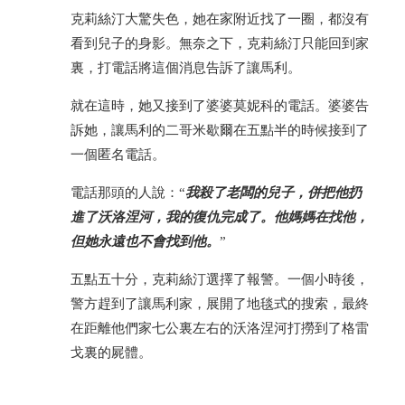
克莉絲汀大驚失色，她在家附近找了一圈，都沒有
看到兒子的身影。無奈之下，克莉絲汀只能回到家
裏，打電話將這個消息告訴了讓馬利。
就在這時，她又接到了婆婆莫妮科的電話。婆婆告
訴她，讓馬利的二哥米歇爾在五點半的時候接到了
一個匿名電話。
電話那頭的人說：“
我殺了老闆的兒子，併把他扔
進了沃洛涅河，我的復仇完成了。他媽媽在找他，
但她永遠也不會找到他。
”
五點五十分，克莉絲汀選擇了報警。一個小時後，
警方趕到了讓馬利家，展開了地毯式的搜索，最終
在距離他們家七公裏左右的沃洛涅河打撈到了格雷
戈裏的屍體。