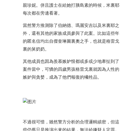
親珍妮。併且護士在給她打胰島素的時候，米裏耶
每次都在旁邊看著。
當然警方推測除了伯納德、瑪麗安吉以及米裏耶之
外，還有其他的家族成員參與了此案。比如這些年
的匿名信均出自傑奎琳圖裏奧之手，也就是格雷戈
裏的舅奶奶。
其他成員也因為羨慕嫉妒恨都或多或少地牽扯到了
案件當中，可憐的四歲男孩格雷戈裏就因為人性的
嫉妒與貪婪，成為了他們報復的犧牲品。
不過很可惜，雖然警方分析的合理邏輯縝密，但這
些仍舊只是推演出來的結果，無法給嫌疑人定罪。